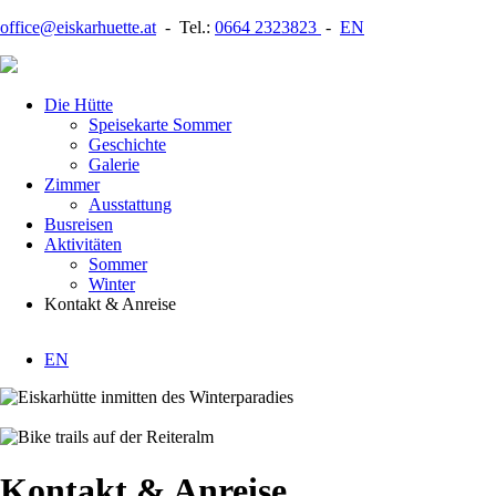
office@eiskarhuette.at
- Tel.:
0664 2323823
-
EN
Navigation
Die Hütte
überspringen
Speisekarte Sommer
Geschichte
Galerie
Zimmer
Ausstattung
Busreisen
Aktivitäten
Sommer
Winter
Kontakt & Anreise
EN
Kontakt & Anreise