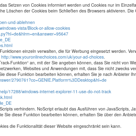
r das Setzen von Cookies informiert werden und Cookies nur im Einzelf
che Löschen der Cookies beim Schließen des Browsers aktivieren. Die
auben-und-ablehnen
windows-vista/Block-or-allow-cookies
wer.py?hl=de&hlrm=en&answer=95647
=de_DE
es.html
Funktionen einzeln verwalten, die für Werbung eingesetzt werden. Ve
r
http://www.youronlinechoices.com/uk/your-ad-choices
.
rack-Funktion“ an, mit der Sie angeben können, dass Sie nicht von W
erbenetzwerken, Websites und Anwendungen mit, dass Sie nicht zwecks v
ie diese Funktion bearbeiten können, erhalten Sie je nach Anbieter Ih
/answer/2790761?co=GENIE.Platform%3DDesktop&hl=de
/help/17288/windows-internet-explorer-11-use-do-not-track
ck.html
=de_DE
cripts verhindern. NoScript erlaubt das Ausführen von JavaScripts, J
 Sie diese Funktion bearbeiten können, erhalten Sie über den Anbieter 
kies die Funktionalität dieser Website eingeschränkt sein kann.