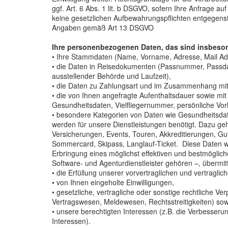
ggf. Art. 6 Abs. 1 lit. b DSGVO, sofern Ihre Anfrage a
keine gesetzlichen Aufbewahrungspflichten entgegens
Angaben gemäß Art 13 DSGVO
Ihre personenbezogenen Daten, das sind insbeso
• Ihre Stammdaten (Name, Vorname, Adresse, Mail 
• die Daten in Reisedokumenten (Passnummer, Passdat
ausstellender Behörde und Laufzeit),
• die Daten zu Zahlungsart und im Zusammenhang mit 
• die von Ihnen angefragte Aufenthaltsdauer sowie mi
Gesundheitsdaten, Vielfliegernummer, persönliche Vor
• besondere Kategorien von Daten wie Gesundheitsdat
werden für unsere Dienstleistungen benötigt. Dazu g
Versicherungen, Events, Touren, Akkreditierungen, G
Sommercard, Skipass, Langlauf-Ticket. Diese Daten wer
Erbringung eines möglichst effektiven und bestmöglich
Software- und Agenturdienstleister gehören –, übermi
• die Erfüllung unserer vorvertraglichen und vertragli
• von Ihnen eingeholte Einwilligungen,
• gesetzliche, vertragliche oder sonstige rechtliche 
Vertragswesen, Meldewesen, Rechtsstreitigkeiten) so
• unsere berechtigten Interessen (z.B. die Verbesse
Interessen).