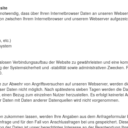
site
h notwendig, dass über Ihren Internetbrowser Daten an unseren Webse
on zwischen Ihrem Internetbrowser und unserem Webserver aufgezeic
, etc.)
system
gslosen Verbindungsaufbau der Website zu gewährleisten und eine kom
 der Systemsicherheit und -stabilität sowie administrativen Zwecken
O.
 zur Abwehr von Angriffsversuchen auf unseren Webserver, werden dies
eser Daten nicht möglich. Nach spätestens sieben Tagen werden die D
, einen Bezug zum einzelnen Nutzer herzustellen. Es erfolgt keinerlei 
r Daten mit Daten anderer Datenquellen wird nicht vorgenommen.
en zukommen lassen, werden Ihre Angaben aus dem Anfrageformular bzw
age und für den Fall von Anschlussfragen bei uns gespeichert. Diese
ung der Daten ist unser berechtigtes Interesse an der Beantwortung Ihr