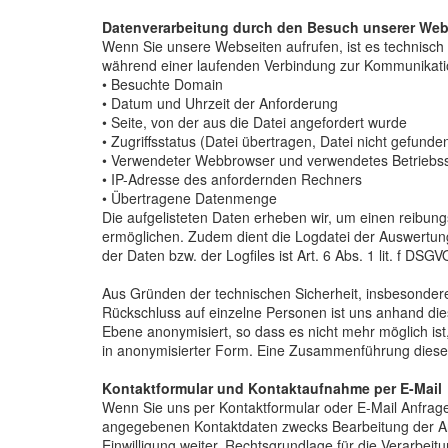
Datenverarbeitung durch den Besuch unserer Web
Wenn Sie unsere Webseiten aufrufen, ist es technisc
während einer laufenden Verbindung zur Kommunikati
• Besuchte Domain
• Datum und Uhrzeit der Anforderung
• Seite, von der aus die Datei angefordert wurde
• Zugriffsstatus (Datei übertragen, Datei nicht gefunden
• Verwendeter Webbrowser und verwendetes Betriebs
• IP-Adresse des anfordernden Rechners
• Übertragene Datenmenge
Die aufgelisteten Daten erheben wir, um einen reibun
ermöglichen. Zudem dient die Logdatei der Auswertung
der Daten bzw. der Logfiles ist Art. 6 Abs. 1 lit. f DSGV
Aus Gründen der technischen Sicherheit, insbesondere
Rückschluss auf einzelne Personen ist uns anhand di
Ebene anonymisiert, so dass es nicht mehr möglich ist
in anonymisierter Form. Eine Zusammenführung diese
Kontaktformular und Kontaktaufnahme per E-Mail
Wenn Sie uns per Kontaktformular oder E-Mail Anfrag
angegebenen Kontaktdaten zwecks Bearbeitung der Anfr
Einwilligung weiter. Rechtsgrundlage für die Verarbeit