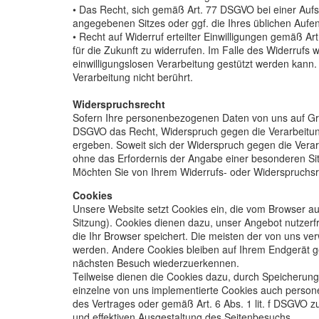
• Das Recht, sich gemäß Art. 77 DSGVO bei einer Auf
angegebenen Sitzes oder ggf. die Ihres üblichen Aufen
• Recht auf Widerruf erteilter Einwilligungen gemäß Ar
für die Zukunft zu widerrufen. Im Falle des Widerrufs 
einwilligungslosen Verarbeitung gestützt werden kann.
Verarbeitung nicht berührt.
Widerspruchsrecht
Sofern Ihre personenbezogenen Daten von uns auf Grun
DSGVO das Recht, Widerspruch gegen die Verarbeitung 
ergeben. Soweit sich der Widerspruch gegen die Vera
ohne das Erfordernis der Angabe einer besonderen Sit
Möchten Sie von Ihrem Widerrufs- oder Widerspruchs
Cookies
Unsere Website setzt Cookies ein, die vom Browser au
Sitzung). Cookies dienen dazu, unser Angebot nutzerfr
die Ihr Browser speichert. Die meisten der von uns 
werden. Andere Cookies bleiben auf Ihrem Endgerät ge
nächsten Besuch wiederzuerkennen.
Teilweise dienen die Cookies dazu, durch Speicherung
einzelne von uns implementierte Cookies auch persone
des Vertrages oder gemäß Art. 6 Abs. 1 lit. f DSGVO 
und effektiven Ausgestaltung des Seitenbesuchs.