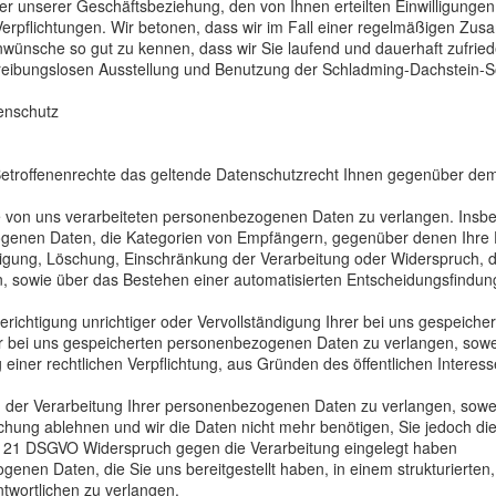
r unserer Geschäftsbeziehung, den von Ihnen erteilten Einwilligungen
Verpflichtungen. Wir betonen, dass wir im Fall einer regelmäßigen Zu
enwünsche so gut zu kennen, dass wir Sie laufend und dauerhaft zufrie
r reibungslosen Ausstellung und Benutzung der Schladming-Dachstei
enschutz
etroffenenrechte das geltende Datenschutzrecht Ihnen gegenüber dem V
 von uns verarbeiteten personenbezogenen Daten zu verlangen. Insbe
genen Daten, die Kategorien von Empfängern, gegenüber denen Ihre D
tigung, Löschung, Einschränkung der Verarbeitung oder Widerspruch, 
n, sowie über das Bestehen einer automatisierten Entscheidungsfindung 
richtigung unrichtiger oder Vervollständigung Ihrer bei uns gespeic
 bei uns gespeicherten personenbezogenen Daten zu verlangen, soweit
g einer rechtlichen Verpflichtung, aus Gründen des öffentlichen Inter
er Verarbeitung Ihrer personenbezogenen Daten zu verlangen, soweit d
schung ablehnen und wir die Daten nicht mehr benötigen, Sie jedoch 
 21 DSGVO Widerspruch gegen die Verarbeitung eingelegt haben
enen Daten, die Sie uns bereitgestellt haben, in einem strukturiert
twortlichen zu verlangen.