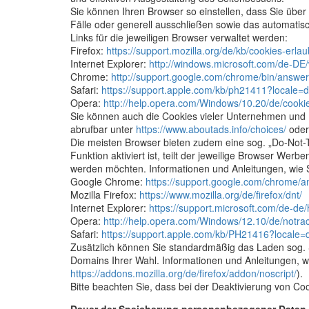
Sie können Ihren Browser so einstellen, dass Sie übe
Fälle oder generell ausschließen sowie das automatis
Links für die jeweiligen Browser verwaltet werden:
Firefox:
https://support.mozilla.org/de/kb/cookies-erl
Internet Explorer:
http://windows.microsoft.com/de-DE/
Chrome:
http://support.google.com/chrome/bin/ans
Safari:
https://support.apple.com/kb/ph21411?locale
Opera:
http://help.opera.com/Windows/10.20/de/cooki
Sie können auch die Cookies vieler Unternehmen und 
abrufbar unter
https://www.aboutads.info/choices/
ode
Die meisten Browser bieten zudem eine sog. „Do-Not-T
Funktion aktiviert ist, teilt der jeweilige Browser W
werden möchten. Informationen und Anleitungen, wie S
Google Chrome:
https://support.google.com/chrome
Mozilla Firefox:
https://www.mozilla.org/de/firefox/dnt/
Internet Explorer:
https://support.microsoft.com/de-de
Opera:
http://help.opera.com/Windows/12.10/de/notra
Safari:
https://support.apple.com/kb/PH21416?locale
Zusätzlich können Sie standardmäßig das Laden sog. S
Domains Ihrer Wahl. Informationen und Anleitungen, wie
https://addons.mozilla.org/de/firefox/addon/noscript/
).
Bitte beachten Sie, dass bei der Deaktivierung von Coo