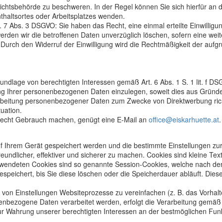
sichtsbehörde zu beschweren. In der Regel können Sie sich hierfür an
thaltsortes oder Arbeitsplatzes wenden.
t. 7 Abs. 3 DSGVO: Sie haben das Recht, eine einmal erteilte Einwilligu
werden wir die betroffenen Daten unverzüglich löschen, sofern eine wei
 Durch den Widerruf der Einwilligung wird die Rechtmäßigkeit der aufgr
dlage von berechtigten Interessen gemäß Art. 6 Abs. 1 S. 1 lit. f D
Ihrer personenbezogenen Daten einzulegen, soweit dies aus Gründe er
rbeitung personenbezogener Daten zum Zwecke von Direktwerbung rich
uation.
recht Gebrauch machen, genügt eine E-Mail an
office@eiskarhuette.at
.
f Ihrem Gerät gespeichert werden und die bestimmte Einstellungen zur
eundlicher, effektiver und sicherer zu machen. Cookies sind kleine Te
verwendeten Cookies sind so genannte Session-Cookies, welche nach d
speichert, bis Sie diese löschen oder die Speicherdauer abläuft. Die
 von Einstellungen Websiteprozesse zu vereinfachen (z. B. das Vorhalt
nbezogene Daten verarbeitet werden, erfolgt die Verarbeitung gemäß 
zur Wahrung unserer berechtigten Interessen an der bestmöglichen Funk