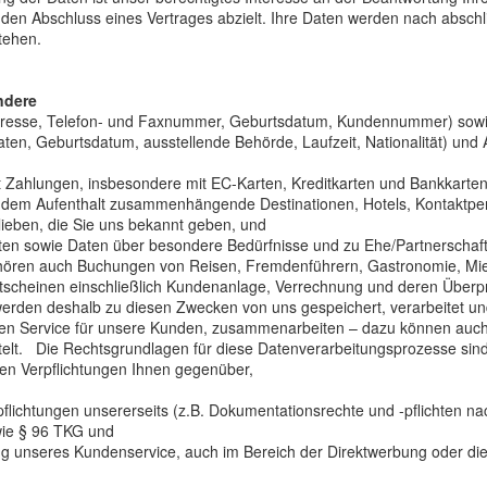
uf den Abschluss eines Vertrages abzielt. Ihre Daten werden nach absch
tehen.
ndere
Adresse, Telefon- und Faxnummer, Geburtsdatum, Kundennummer) sow
en, Geburtsdatum, ausstellende Behörde, Laufzeit, Nationalität) und
Zahlungen, insbesondere mit EC-Karten, Kreditkarten und Bankkarten
t dem Aufenthalt zusammenhängende Destinationen, Hotels, Kontaktper
lieben, die Sie uns bekannt geben, und
en sowie Daten über besondere Bedürfnisse und zu Ehe/Partnerschaft
ehören auch Buchungen von Reisen, Fremdenführern, Gastronomie, Miet
utscheinen einschließlich Kundenanlage, Verrechnung und deren Überp
den deshalb zu diesen Zwecken von uns gespeichert, verarbeitet und, s
en Service für unsere Kunden, zusammenarbeiten – dazu können auch Die
ttelt. Die Rechtsgrundlagen für diese Datenverarbeitungsprozesse sin
chen Verpflichtungen Ihnen gegenüber,
Verpflichtungen unsererseits (z.B. Dokumentationsrechte und -pflichten
wie § 96 TKG und
rung unseres Kundenservice, auch im Bereich der Direktwerbung oder d